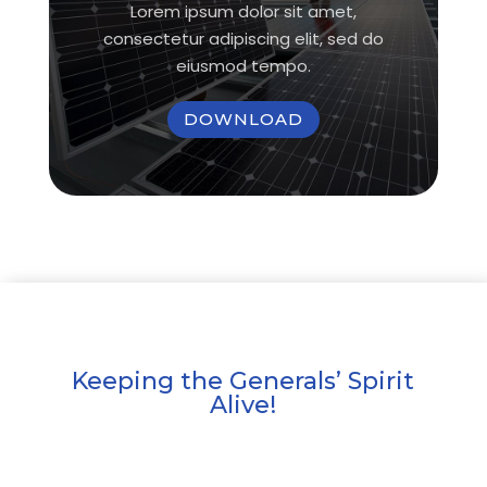
Lorem ipsum dolor sit amet,
consectetur adipiscing elit, sed do
eiusmod tempo.
DOWNLOAD
Keeping the Generals’ Spirit
Alive!